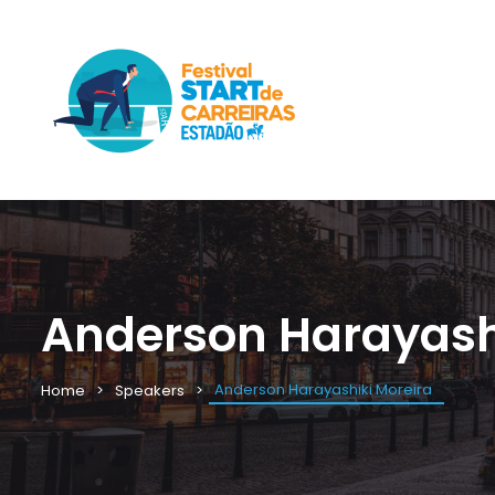
Anderson Harayash
Anderson Harayashiki Moreira
Home
Speakers